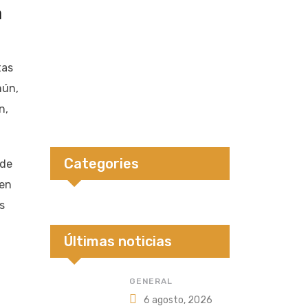
a
tas
mún,
n,
Categories
 de
 en
s
Últimas noticias
GENERAL
6 agosto, 2026