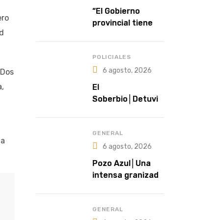
“El Gobierno
ero
provincial tiene a
ud
la salud como una
política
prioritaria”
POLICIALES
6 agosto, 2026
 Dos
a,
El
Soberbio│Detuvie
ron a un hombre
prófugo acusado
de intentar
GENERAL
la
abusar de una
6 agosto, 2026
niña en El
Pozo Azul│Una
Soberbio
intensa granizada
sorprendió a
productores y
cubrió de blanco
GENERAL