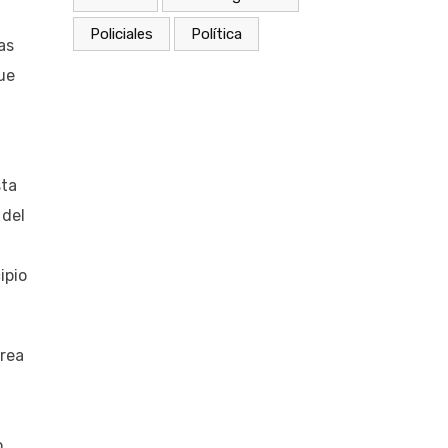
Policiales
Política
as
ue
sta
 del
ipio
area
o