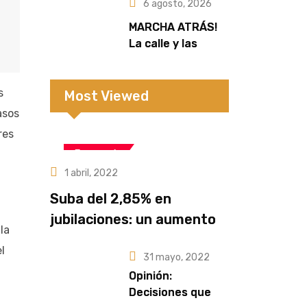
sectores de la
6 agosto, 2026
zona rural
MARCHA ATRÁS!
La calle y las
redes frenaron la
extranjerización
s
de tierras
Most Viewed
asos
res
Economía
1 abril, 2022
Suba del 2,85% en
jubilaciones: un aumento
la
que no alcanza frente a la
l
31 mayo, 2022
pérdida del poder
Opinión:
adquisitivo
Decisiones que