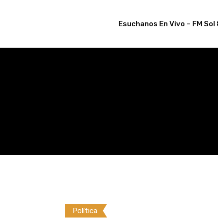
Skip
to
Esuchanos En Vivo – FM Sol 
content
Política