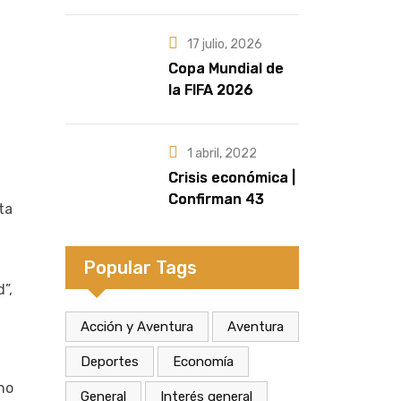
marcan la
diferencia | Por
Fernando
17 julio, 2026
Retamozo
Copa Mundial de
la FIFA 2026
| Crecen las
versiones sobre
quién sería la
1 abril, 2022
artista que cante
Crisis económica |
el Himno Nacional
Confirman 43
ta
en la final
despidos en la
fábrica de
calzados Dass de
Popular Tags
Eldorado
”,
Acción y Aventura
Aventura
Deportes
Economía
no
General
Interés general