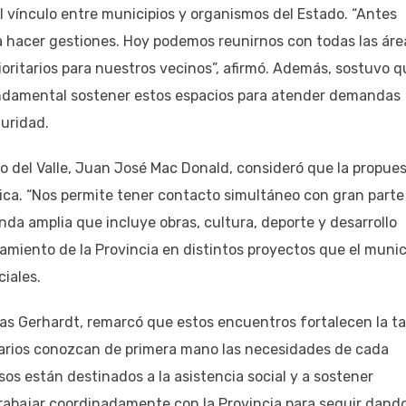
l vínculo entre municipios y organismos del Estado. “Antes
ra hacer gestiones. Hoy podemos reunirnos con todas las áre
oritarios para nuestros vecinos”, afirmó. Además, sostuvo q
undamental sostener estos espacios para atender demandas
guridad.
lo del Valle, Juan José Mac Donald, consideró que la propue
lica. “Nos permite tener contacto simultáneo con gran parte
da amplia que incluye obras, cultura, deporte y desarrollo
amiento de la Provincia en distintos proyectos que el munic
iales.
cas Gerhardt, remarcó que estos encuentros fortalecen la t
onarios conozcan de primera mano las necesidades de cada
sos están destinados a la asistencia social y a sostener
 trabajar coordinadamente con la Provincia para seguir dand