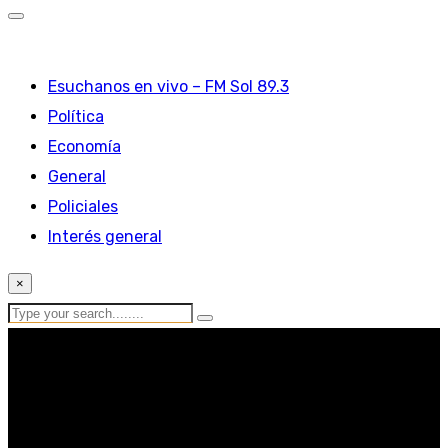
Esuchanos en vivo – FM Sol 89.3
Política
Economía
General
Policiales
Interés general
×