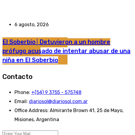
6 agosto, 2026
El Soberbio│Detuvieron a un hombre
prófugo acusado de intentar abusar de una
niña en El Soberbio
Contacto
Phone:
+(54) 9 3755 - 575748
Email:
diariosol@diariosol.com.ar
Office Address:
Almirante Brown 41, 25 de Mayo,
Misiones, Argentina