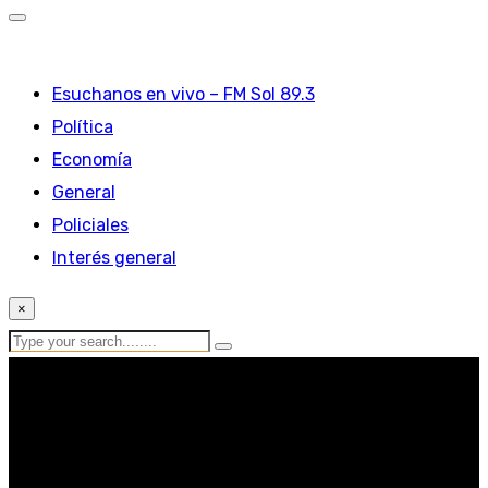
Esuchanos en vivo – FM Sol 89.3
Política
Economía
General
Policiales
Interés general
×