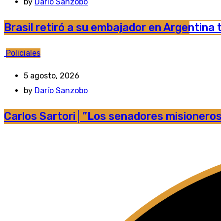
by
Darío Sanzobo
Brasil retiró a su embajador en Argentina t
Policiales
5 agosto, 2026
by
Darío Sanzobo
Carlos Sartori│”Los senadores misioneros t