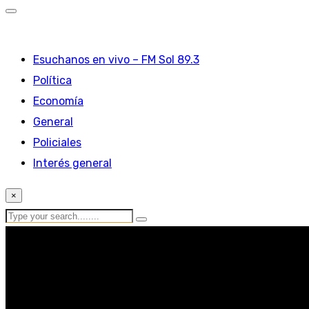
Esuchanos en vivo – FM Sol 89.3
Política
Economía
General
Policiales
Interés general
×